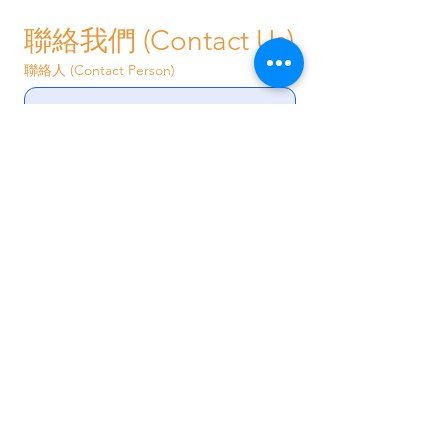
Objection Letter)」。我們會協助處
聯絡我們 (Contact Us)
理資產處置的稅務計算。
聯絡人 (Contact Person)
電話 (Phone) / Whatsapp
電郵地址 (email address)
其他查詢內容 (Other enquiries)
提交 (Submit)