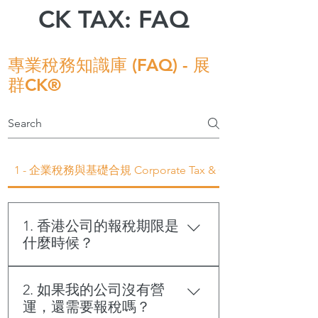
CK TAX: FAQ
專業稅務知識庫 (FAQ) - 展
群CK®
1 - 企業稅務與基礎合規 Corporate Tax & Compliance
1. 香港公司的報稅期限是
什麼時候？
一般情況下，新成立公司會在成立後
2. 如果我的公司沒有營
約 18 個月收到首份利得稅報稅表。
運，還需要報稅嗎？
往後年度，稅務局通常在每年 4 月發