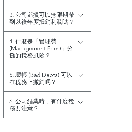
出。根據結算日不同（如 12 月底
即使公司處於停業或尚未開始營運狀
或 3 月底），申請延期後的期限也有
3. 公司虧損可以無限期帶
態，收到報稅表後仍需向稅務局提
所不同。
到以後年度抵銷利潤嗎？
交。
可以。在香港，公司經營業務產生的
4. 什麼是「管理費
虧損通常可以無限期結轉，用以抵銷
(Management Fees)」分
隨後年度的利潤。
攤的稅務風險？
集團內部收取的管理費必須符合「公
5. 壞帳 (Bad Debts) 可以
平交易原則」，且必須有實際服務支
在稅務上撇銷嗎？
撐。稅務局常會質疑這類支出的真實
性，我們會協助您建立支持文件系
只有在確定債務已無法收回，且該款
統。
6. 公司結業時，有什麼稅
項原本已計入應評稅利潤時，才可獲
務要注意？
得扣除。我們會指導您如何保留適當
的「追債證據」以符合稅務局要求。
必須處理好「最終年度報稅表」並獲
取稅務局的「不反對要求通知書 (No